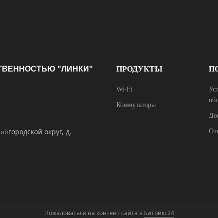
ТВЕННОСТЬЮ "ЛИНКИ"
ПРОДУКТЫ
П
Wi-Fi
Ус
об
Коммутаторы
До
городской округ, д.
От
кий
Пожаловаться на контент cайта в
Битрикс24