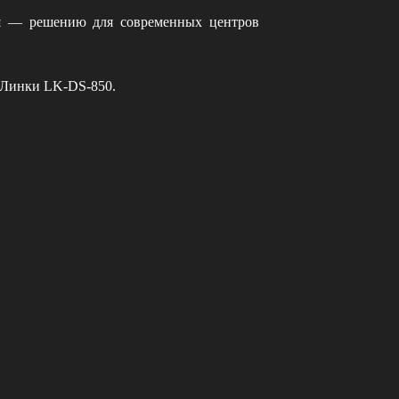
и
— решению для современных центров
 Линки LK‑DS‑850.