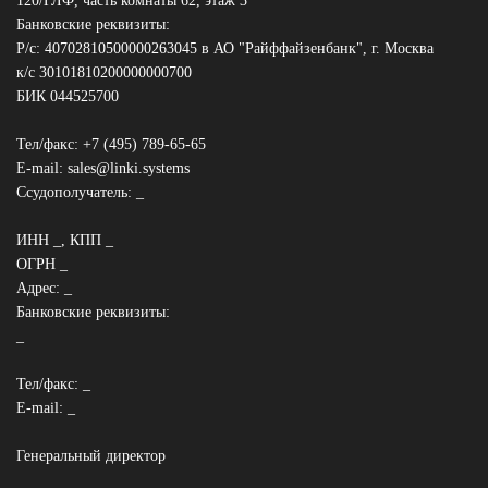
120/ГЛФ, часть комнаты 62, этаж 3
Банковские реквизиты:
Р/с: 40702810500000263045 в АО "Райффайзенбанк", г. Москва
к/с 30101810200000000700
БИК 044525700
Тел/факс: +7 (495) 789-65-65
E-mail: sales@linki.systems
Ссудополучатель: _
ИНН _, КПП _
ОГРН _
Адрес: _
Банковские реквизиты:
_
Тел/факс: _
E-mail: _
Генеральный директор