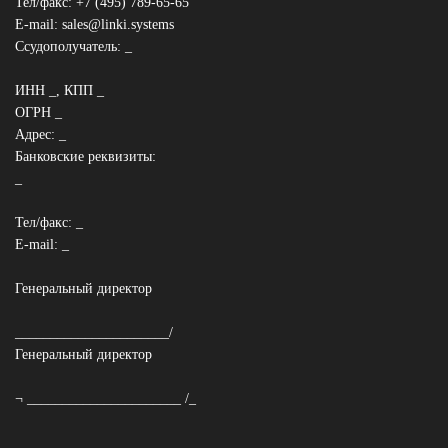
Тел/факс: +7 (495) 789-65-65
E-mail: sales@linki.systems
Ссудополучатель: _
ИНН _, КПП _
ОГРН _
Адрес: _
Банковские реквизиты:
_
Тел/факс: _
E-mail: _
Генеральный директор
______________________/
Генеральный директор
¬ ______________________ /_