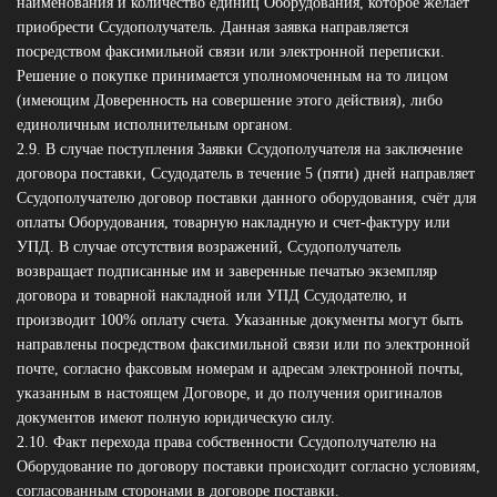
наименования и количество единиц Оборудования, которое желает
приобрести Ссудополучатель. Данная заявка направляется
посредством факсимильной связи или электронной переписки.
Решение о покупке принимается уполномоченным на то лицом
(имеющим Доверенность на совершение этого действия), либо
единоличным исполнительным органом.
2.9. В случае поступления Заявки Ссудополучателя на заключение
договора поставки, Ссудодатель в течение 5 (пяти) дней направляет
Ссудополучателю договор поставки данного оборудования, счёт для
оплаты Оборудования, товарную накладную и счет-фактуру или
УПД. В случае отсутствия возражений, Ссудополучатель
возвращает подписанные им и заверенные печатью экземпляр
договора и товарной накладной или УПД Ссудодателю, и
производит 100% оплату счета. Указанные документы могут быть
направлены посредством факсимильной связи или по электронной
почте, согласно факсовым номерам и адресам электронной почты,
указанным в настоящем Договоре, и до получения оригиналов
документов имеют полную юридическую силу.
2.10. Факт перехода права собственности Ссудополучателю на
Оборудование по договору поставки происходит согласно условиям,
согласованным сторонами в договоре поставки.