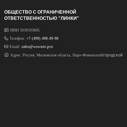
ОБЩЕСТВО С ОГРАНИЧЕННОЙ
ОТВЕТСТВЕННОСТЬЮ "ЛИНКИ"
ИНН 5030103605
Телефон:
+7 (499) 490-49-90
Email:
sales@wownet.pro
городской
Адрес: Россия, Московская область, Наро-Фоминский
округ, д. Свитино, дом 120/ГЛФ,
часть комнаты 62, этаж 3
МЫ НАНИМАЕМ
ПРОДУКТЫ
Wi-Fi
Коммутаторы