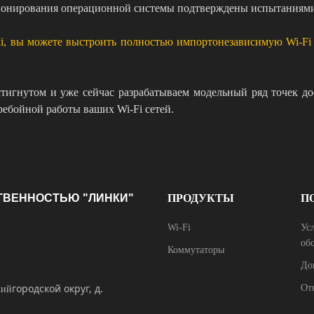
ционирования операционной системы подтверждены испытаниям
i, вы можете выстроить полностью импортонезависимую Wi-Fi
тигнутом и уже сейчас разрабатываем модельный ряд точек дос
ребойной работы ваших Wi-Fi сетей.
ТВЕННОСТЬЮ "ЛИНКИ"
ПРОДУКТЫ
П
Wi-Fi
Ус
об
Коммутаторы
До
городской округ, д.
От
кий