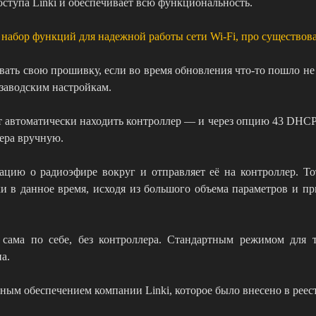
доступа Linki и обеспечивает всю функциональность.
абор функций для надежной работы сети Wi-Fi, про существова
вать свою прошивку, если во время обновления что-то пошло не
 заводским настройкам.
т автоматически находить контроллер — и через опцию 43 DHCP,
лера вручную.
цию о радиоэфире вокруг и отправляет её на контроллер. То
и в данное время, исходя из большого объема параметров и п
 сама по себе, без контроллера. Стандартным режимом для т
а.
ым обеспечением компании Linki, которое было внесено в рее