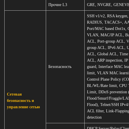
Прочие L3
GRE, NVGRE, GENEV
SSH v1/v2, RSA keygen,
RADIUS, TACACS+, A
Port/MAC based Dot1x, 
VLAN, MAC/IP ACL, Ba
ACL, Port-group ACL,
group ACL, IPv6 ACL, 
ACL, Global ACL, Time 
ACL, ARP inspection, IP 
Безопасность
guard, Interface MAC lea
limit, VLAN MAC learnin
Control Plane Policy (C
BL/WL/Rate limit, CPU T
Limit, DDoS prevention
Сетевая
Flood/Smurf/Fraggle/
безопасность и
Flood), Telnet/SSH IPv4
управление сетью
ACL filter, Link-Flappin
detection
DHCP Server/Relay/Clien