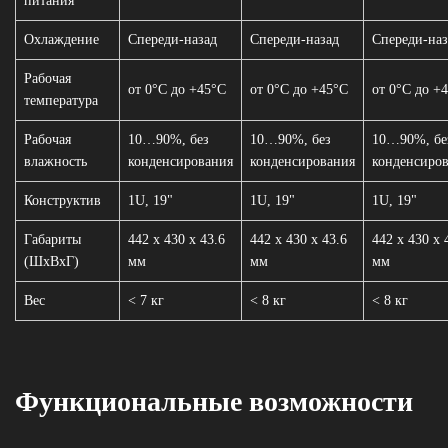
питания
Охлаждение
Спереди-назад
Спереди-назад
Спереди-наз
Рабочая
от 0°С до +45°С
от 0°С до +45°С
от 0°С до +
температура
Рабочая
10…90%, без
10…90%, без
10…90%, бе
влажность
конденсирования
конденсирования
конденсиро
Конструктив
1U, 19"
1U, 19"
1U, 19"
Габариты
442 x 430 x 43.6
442 x 430 x 43.6
442 x 430 x 
(ШхВхГ)
мм
мм
мм
Вес
< 7 кг
< 8 кг
< 8 кг
Функциональные возможности