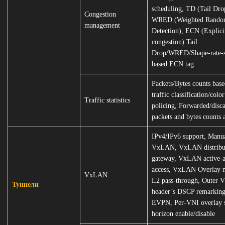
scheduling, TD (Tail Dro
Congestion
WRED (Weighted Rando
management
Detection), ECN (Explici
congestion) Tail
Drop/WRED/Shape-rate-
based ECN tag
Packets/Bytes counts bas
traffic classification/color
Traffic statistics
policing, Forwarded/disc
packets and bytes counts a
IPv4/IPv6 support, Manu
VxLAN, VxLAN distribu
gateway, VxLAN active-a
access, VxLAN Overlay 
VxLAN
L2 pass-through, Outer
Туннели
header’s DSCP remarkin
EVPN, Per-VNI overlay s
horizon enable/disable