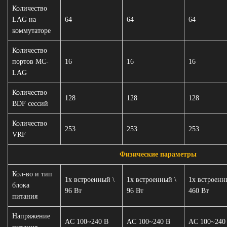
Количество
LAG на
64
64
64
коммутаторе
Количество
портов MC-
16
16
16
LAG
Количество
128
128
128
BDF сессий
Количество
253
253
253
VRF
Физические параметры
Кол-во и тип
1х встроенный \
1х встроенный \
1х встроенн
блока
96 Вт
96 Вт
460 Вт
питания
Напряжение
AC 100~240 В
AC 100~240 В
AC 100~240