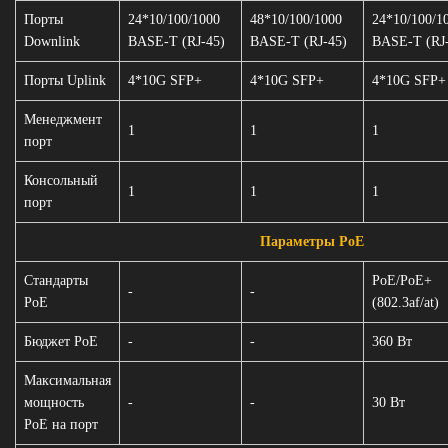
Порты
24*10/100/1000
48*10/100/1000
24*10/100/1
Downlink
BASE-T (RJ-45)
BASE-T (RJ-45)
BASE-T (RJ
Порты Uplink
4*10G SFP+
4*10G SFP+
4*10G SFP+
Менеджмент
1
1
1
порт
Консольный
1
1
1
порт
Параметры PoE
Стандарты
PoE/PoE+
-
-
PoE
(802.3af/at)
Бюджет PoE
-
-
360 Вт
Максимальная
мощность
-
-
30 Вт
PoE на порт