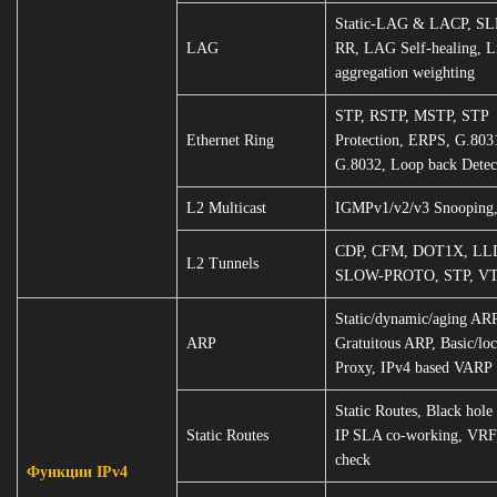
Static-LAG & LACP, SL
LAG
RR, LAG Self-healing, L
aggregation weighting
STP, RSTP, MSTP, STP
Ethernet Ring
Protection, ERPS, G.803
G.8032, Loop back Detec
L2 Multicast
IGMPv1/v2/v3 Snoopin
CDP, CFM, DOT1X, LL
L2 Tunnels
SLOW-PROTO, STP, V
Static/dynamic/aging ARP
ARP
Gratuitous ARP, Basic/lo
Proxy, IPv4 based VARP
Static Routes, Black hole
Static Routes
IP SLA co-working, VRF
check
Функции IPv4