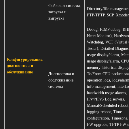
Файловая система,
Directory/file managemen
загрузка и
FTP/TFTP, SCP, Xmode
выгрузка
Debug, ICMP debug, BH
Heart Monitor), Hardwar
Watchdog, VCT (Virtual 
Tester), Detailed Diagno
usage display/alarm, Me
Конфигурирование,
usage display/alarm, CPU
диагностика и
memory historical display
обслуживание
Диагностика и
To/From CPU packets stat
обслуживание
operation logs, logs/alar
системы
info management, interfa
bandwidth usage alarms,
IPv4/IPv6 Log servers,
Manual/Scheduled reboot,
logging reboot, Time
configuration, Timezone,
FW upgrade, TFTP FW u