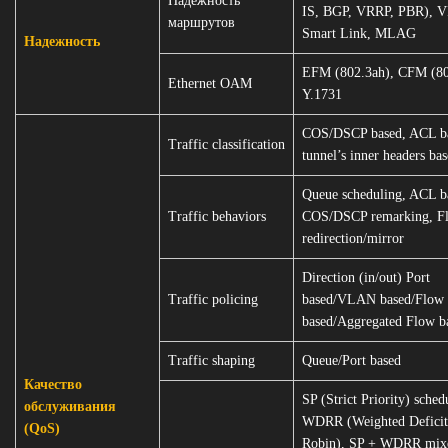
Надежность
IS, BGP, VRRP, PBR), 
маршрутов
Smart Link, MLAG
Надежность
EFM (802.3ah), CFM (80
Ethernet OAM
Y.1731
COS/DSCP based, ACL b
Traffic classification
tunnel’s inner headers ba
Queue scheduling, ACL b
Traffic behaviors
COS/DSCP remarking, F
redirection/mirror
Direction (in/out) Port
Traffic policing
based/VLAN based/Flow
based/Aggregated Flow b
Traffic shaping
Queue/Port based
Качество
SP (Strict Priority) sched
обслуживания
WDRR (Weighted Defici
(QoS)
Robin), SP + WDRR mix