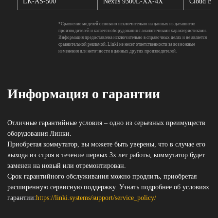
LK-AS-500
Nexus 9300L-XX-4X
Cloud Eng
*Сравнение моделей основано исключительно на данных из даташитов
производителей и касается оборудования с аналогичными характеристиками.
Информация предоставлена исключительно в справочных целях и не является
сравнительной рекламой. Linki не несет ответственности за возможные
изменения или неточности в данных других производителей.
Информация о гарантии
Отличные гарантийные условия – одно из серьезных преимуществ
оборудования Линки.
Приобретая коммутатор, вы можете быть уверены, что в случае его
выхода из строя в течение первых 3х лет работы, коммутатор будет
заменен на новый или отремонтирован.
Срок гарантийного обслуживания можно продлить, приобретая
расширенную сервисную поддержку. Узнать подробнее об
условиях
гарантии:
https://linki.systems/support/service_policy/