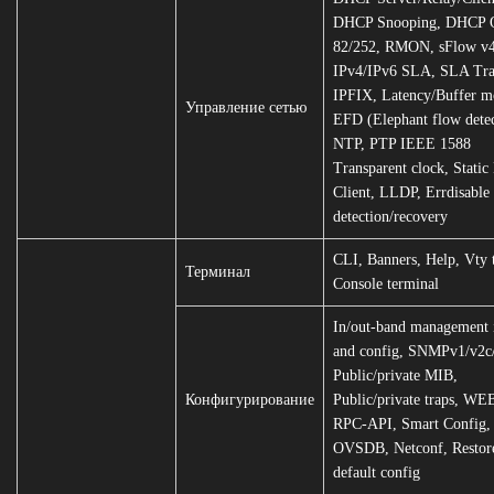
DHCP Snooping, DHCP O
82/252, RMON, sFlow v4
IPv4/IPv6 SLA, SLA Tra
IPFIX, Latency/Buffer mo
Управление сетью
EFD (Elephant flow detec
NTP, PTP IEEE 1588
Transparent clock, Stati
Client, LLDP, Errdisable
detection/recovery
CLI, Banners, Help, Vty 
Терминал
Console terminal
In/out-band management i
and config, SNMPv1/v2c
Public/private MIB,
Конфигурирование
Public/private traps, WE
RPC-API, Smart Config,
OVSDB, Netconf, Restore
default config