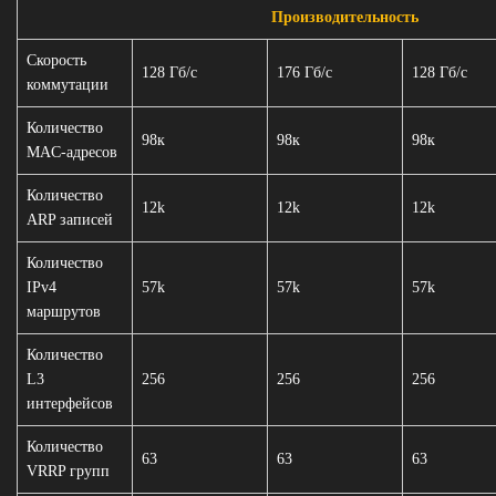
Производительность
Скорость
128 Гб/с
176 Гб/с
128 Гб/с
коммутации
Количество
98к
98к
98к
MAC-адресов
Количество
12k
12k
12k
ARP записей
Количество
IPv4
57k
57k
57k
маршрутов
Количество
L3
256
256
256
интерфейсов
Количество
63
63
63
VRRP групп