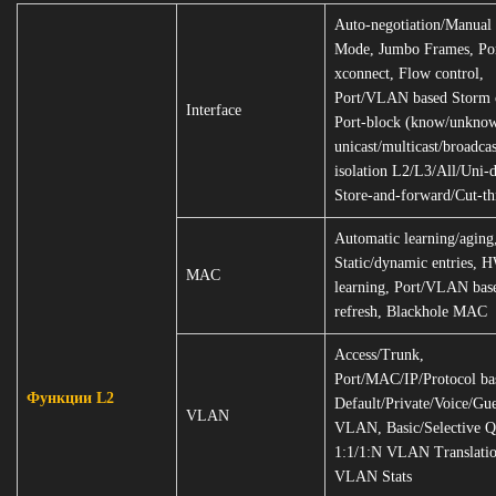
Auto-negotiation/Manual 
Mode, Jumbo Frames, Po
xconnect, Flow control,
Port/VLAN based Storm c
Interface
Port-block (know/unkno
unicast/multicast/broadcas
isolation L2/L3/All/Uni-d
Store-and-forward/Cut-t
Automatic learning/aging
Static/dynamic entries, 
MAC
learning, Port/VLAN ba
refresh, Blackhole MAC
Access/Trunk,
Port/MAC/IP/Protocol ba
Функции L2
Default/Private/Voice/Gue
VLAN
VLAN, Basic/Selective Q
1:1/1:N VLAN Translatio
VLAN Stats