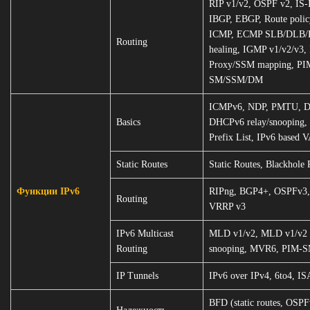
RIP v1/v2, OSPF v2, IS-
IBGP, EBGP, Route polic
ICMP, ECMP SLB/DLB/R
Routing
healing, IGMP v1/v2/v3
Proxy/SSM mapping, PI
SM/SSM/DM
ICMPv6, NDP, PMTU, 
Basics
DHCPv6 relay/snooping,
Prefix List, IPv6 based 
Static Routes
Static Routes, Blackhole 
Функции IPv6
RIPng, BGP4+, OSPFv3, 
Routing
VRRP v3
IPv6 Multicast
MLD v1/v2, MLD v1/v2
Routing
snooping, MVR6, PIM-S
IP Tunnels
IPv6 over IPv4, 6to4, I
BFD (static routes, OSPF