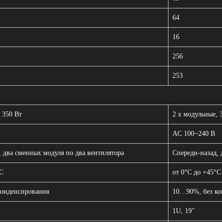
64
16
256
253
 350 Вт
2 x модульные, 
AC 100~240 В
, два сменных модуля по два вентилятора
Спереди-назад, 
°С
от 0°С до +45°С
конденсирования
10…90%, без ко
1U, 19"