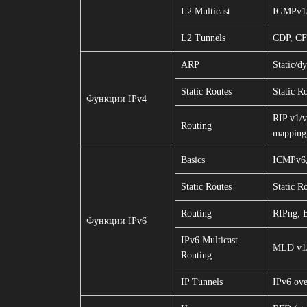
L2 Multicast
IGMPv1/
L2 Tunnels
CDP, C
ARP
Static/d
Static Routes
Static R
Функции IPv4
RIP v1/
Routing
mappin
Basics
ICMPv6,
Static Routes
Static R
Routing
RIPng, 
Функции IPv6
IPv6 Multicast
MLD v1/
Routing
IP Tunnels
IPv6 ove