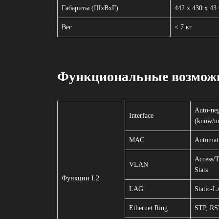
Габариты (ШхВхГ)
442 x 430 x 43
Вес
< 7 кг
Функциональные возмож
Auto-neg
Interface
(know/un
MAC
Automati
Access/T
VLAN
Stats
Функции L2
LAG
Static-
Ethernet Ring
STP, RS