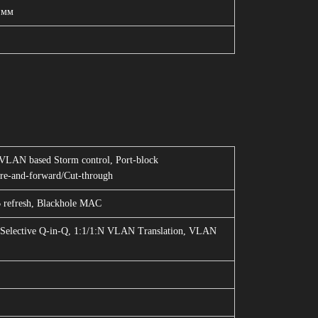
6 мм
/VLAN based Storm control, Port-block
ore-and-forward/Cut-through
B refresh, Blackhole MAC
c/Selective Q-in-Q, 1:1/1:N VLAN Translation, VLAN