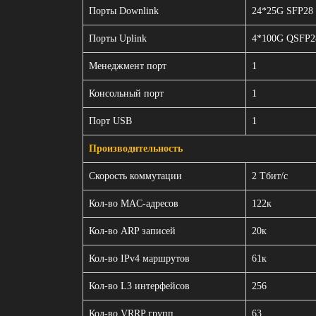
Порты Downlink
24*25G SFP28
Порты Uplink
4*100G QSFP2
Менеджмент порт
1
Консольный порт
1
Порт USB
1
Производительность
Скорость коммутации
2 Тбит/с
Кол-во MAC-адресов
122к
Кол-во ARP записей
20к
Кол-во IPv4 маршрутов
61к
Кол-во L3 интерфейсов
256
Кол-во VRRP групп
63