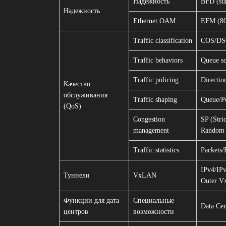
Надежность
BFD (st
Надежность
Ethernet OAM
EFM (80
Traffic classification
COS/DSCP
Traffic behaviors
Queue sc
Traffic policing
Directio
Качество
обслуживания
Traffic shaping
Queue/Po
(QoS)
Congestion
SP (Stri
management
Random E
Traffic statistics
Packets/
IPv4/IP
Туннели
VxLAN
Outer V
Функции для дата-
Специальные
Data Ce
центров
возможности