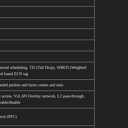
 mixed scheduling, TD (Tail Drop), WRED (Weighted
ed based ECN tag
arded packets and bytes counts and stats
 access, VxLAN Overlay network, L2 pass-through,
able/disable
rol (PFC)