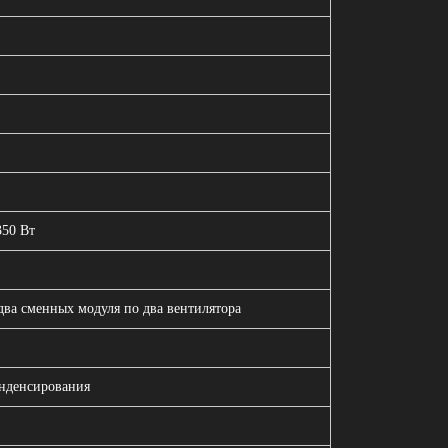
350 Вт
два сменных модуля по два вентилятора
нденсирования