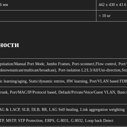
.6 мм
442 x 430 x 43.
< 10 кг
ности
otiation/Manual Port Mode, Jumbo Frames, Port-xconnect,Flow control, Port
knownunicast/multicast/broadcast), Port-isolation L2/L3/All/Uni-direction,St
c learning/aging, Static/dynamic entries, HW learning, Port/VLAN based FD
runk, Port/MAC/IP/Protocol based, Default/Private/Voice/Guest VLAN, Basi
LAG & LACP, SLB, DLB, RR, LAG Self-healing, Link aggregation weighting
TP, MSTP, STP Protection, ERPS, G.8031, G.8032, Loop back Detect