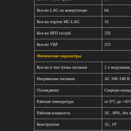
Кол-во LAG на коммутаторе
64
Кол-во портов МС-LAG
16
Кол-во BFD сессий
256
Кол-во VRF
253
Физические параметры
Кол-во и тип блока питания
2 x модульные,
Напряжение питания
AC 100~240 В
Охлаждение
Спереди-назад
Рабочая температура
от 0°С до +45
Рабочая влажность
10…90%, без 
Конструктив
1U, 19"