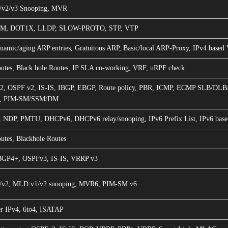
v2/v3 Snooping, MVR
FM, DOT1X, LLDP, SLOW-PROTO, STP, VTP
ynamic/aging ARP entries, Gratuitous ARP, Basic/local ARP-Proxy, IPv4 base
outes, Black hole Routes, IP SLA co-working, VRF, uRPF check
v2, OSPF v2, IS-IS, IBGP, EBGP, Route policy, PBR, ICMP, ECMP SLB/DLB
g, PIM-SM/SSM/DM
 NDP, PMTU, DHCPv6, DHCPv6 relay/snooping, IPv6 Prefix List, IPv6 bas
outes, Blackhole Routes
BGP4+, OSPFv3, IS-IS, VRRP v3
v2, MLD v1/v2 snooping, MVR6, PIM-SM v6
r IPv4, 6to4, ISATAP