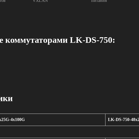
тов
VXLAN
питания
е коммутаторами LK-DS-750:
ики
x25G-4x100G
LK-DS-750-48x