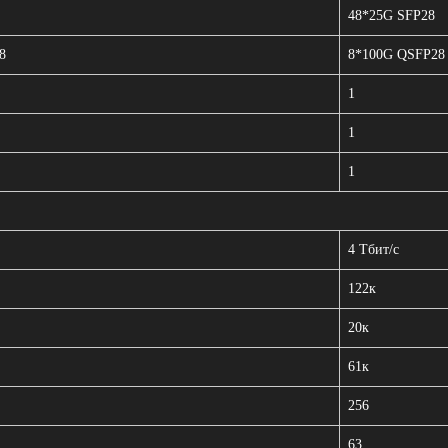
48*25G SFP28
8
8*100G QSFP28
1
1
1
4 Тбит/с
122к
20к
61к
256
63