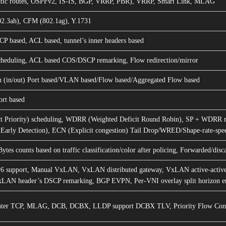
atic routes, OSPFv2, IS-IS, BGP, VRRP, PBR), VRRP, Smart Link, MLAG
2.3ah), CFM (802.1ag), Y.1731
 based, ACL based, tunnel’s inner headers based
heduling, ACL based COS/DSCP remarking, Flow redirection/mirror
n (in/out) Port based/VLAN based/Flow based/Aggregated Flow based
rt based
ct Priority) scheduling, WDRR (Weighted Deficit Round Robin), SP + WDRR
arly Detection), ECN (Explicit congestion) Tail Drop/WRED/Shape-rate-spe
Bytes counts based on traffic classification/color after policing, Forwarded/disc
v6 support, Manual VxLAN, VxLAN distributed gateway, VxLAN active-active
xLAN header’s DSCP remarking, BGP EVPN, Per-VNI overlay split horizon en
nter TCP, MLAG, DCB, DCBX, LLDP support DCBX TLV, Priority Flow Cont